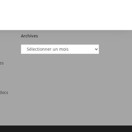
Archives
es
tdocs