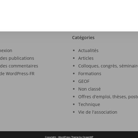
Catégories
nexion
Actualités
 des publications
Articles
 des commentaires
Colloques, congrès, séminair
 de WordPress-FR
Formations
GEOF
Non classé
Offres d'emploi, thèses, pos
Technique
Vie de l'association
Copyright - WordPress Theme by OceanWP