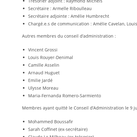
Trésorier adjoint : Raymond Michels
Secrétaire : Armelle Riboulleau
Secrétaire adjointe : Amélie Humbrecht
Chargé.e.s de communication : Amélie Cavelan, Loui
Autres membres du conseil d’administration :
Vincent Grossi
Louis Rouyer-Denimal
Camille Asselin
Arnaud Huguet
Emilie Jardé
Ulysse Moreau
Maria-Fernanda Romero-Sarmiento
Membres ayant quitté le Conseil d’Administration le 9 jui
Mohammed Boussafir
Sarah Coffinet (ex-secrétaire)
Claude Le Milbeau (ex-trésorier)