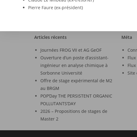
Pierre Faure (ex-président)
Articles récents
Méta
Journées FROG VII et AG GeOF
Con
Ouverture d’un poste d’assistant-
Flux
ingénieur en analyse chimique à
Flux
Sorbonne Université
Site
Offre de stage expérimental de M2
au BRGM
POP’Day THE PERSISTENT ORGANIC
POLLUTANTS’DAY
2026 – Propositions de stages de
Master 2