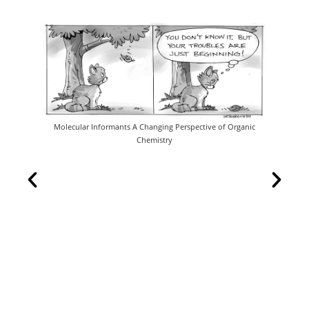
Molecular Informants A Changing Perspective of Organic
Chemistry
Le dessin p
out Earth