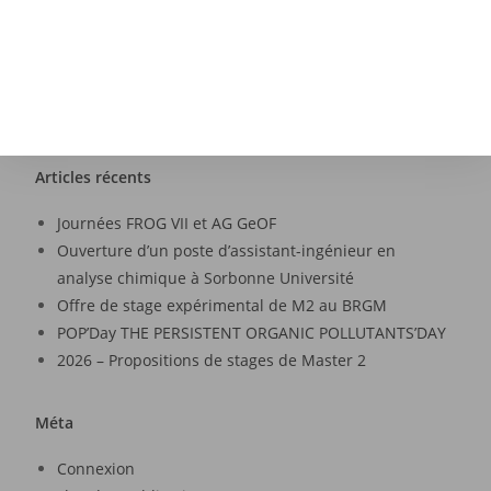
d Jürgen
Articles récents
Journées FROG VII et AG GeOF
Ouverture d’un poste d’assistant-ingénieur en
analyse chimique à Sorbonne Université
Offre de stage expérimental de M2 au BRGM
POP’Day THE PERSISTENT ORGANIC POLLUTANTS’DAY
2026 – Propositions de stages de Master 2
Méta
Connexion