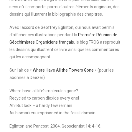
sens où il comporte, parmi d’autres éléments originaux, des
dessins qui illustrent la bibliographie des chapitres.
Avec l’accord de Geoffrey Eglinton, qui nous avait permis
d’afficher ces illustrations pendant la
Première Réunion de
Géochimistes Organiciens français
, le blog FROG a reproduit
les dessins qui illustrent ce livre ainsi que les commentaires
qui les accompagnent.
Sur l’air de «
Where Have All the Flowers Gone
» (pour les
abonnés à Deezer)
Where have all life’s molecules gone?
Recycled to carbon dioxide every one!
Ah! But look – a hardy few remain
As biomarkers imprisoned in the fossil domain
Eglinton and Pancost. 2004. Geoscientist 14: 4-16.