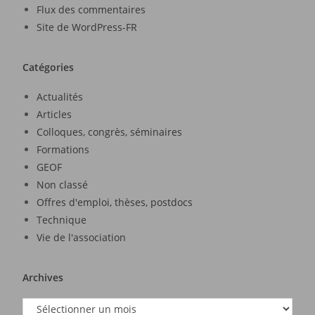
Flux des commentaires
Site de WordPress-FR
Catégories
Actualités
Articles
Colloques, congrès, séminaires
Formations
GEOF
Non classé
Offres d'emploi, thèses, postdocs
Technique
Vie de l'association
Archives