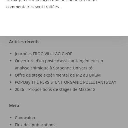
commentaires sont traitées
.
Articles récents
Journées FROG VII et AG GeOF
Ouverture d’un poste d’assistant-ingénieur en
analyse chimique à Sorbonne Université
Offre de stage expérimental de M2 au BRGM
POP’Day THE PERSISTENT ORGANIC POLLUTANTS’DAY
2026 – Propositions de stages de Master 2
Méta
Connexion
Flux des publications