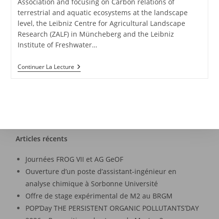
Association and focusing on Carbon relations of
terrestrial and aquatic ecosystems at the landscape
level, the Leibniz Centre for Agricultural Landscape
Research (ZALF) in Müncheberg and the Leibniz
Institute of Freshwater…
Continuer La Lecture
Articles récents
Journées FROG VII et AG GeOF
Ouverture d’un poste d’assistant-ingénieur en
analyse chimique à Sorbonne Université
Offre de stage expérimental de M2 au BRGM
POP’Day THE PERSISTENT ORGANIC POLLUTANTS’DAY