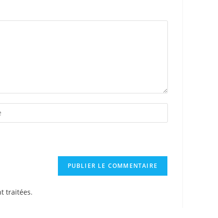
t traitées
.