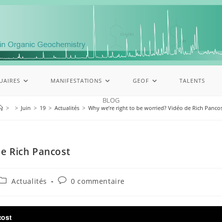
UAIRES
MANIFESTATIONS
GEOF
TALENTS
BLOG
>
>
Juin
>
19
>
Actualités
>
Why we’re right to be worried? Vidéo de Rich Panco
de Rich Pancost
Actualités
0 commentaire