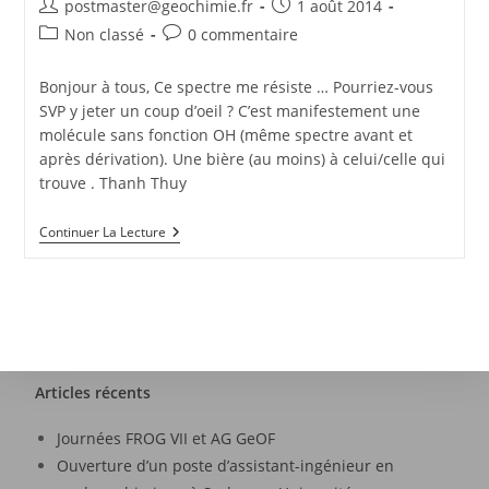
postmaster@geochimie.fr
1 août 2014
Non classé
0 commentaire
Bonjour à tous, Ce spectre me résiste … Pourriez-vous
SVP y jeter un coup d’oeil ? C’est manifestement une
molécule sans fonction OH (même spectre avant et
après dérivation). Une bière (au moins) à celui/celle qui
trouve . Thanh Thuy
Continuer La Lecture
Articles récents
Journées FROG VII et AG GeOF
Ouverture d’un poste d’assistant-ingénieur en