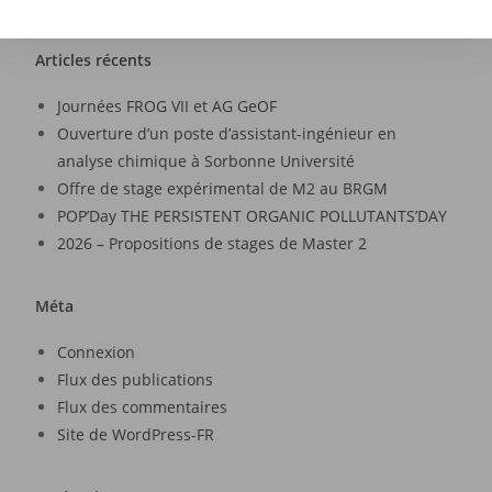
Articles récents
Journées FROG VII et AG GeOF
Ouverture d’un poste d’assistant-ingénieur en
analyse chimique à Sorbonne Université
Offre de stage expérimental de M2 au BRGM
POP’Day THE PERSISTENT ORGANIC POLLUTANTS’DAY
2026 – Propositions de stages de Master 2
Méta
Connexion
Flux des publications
Flux des commentaires
Site de WordPress-FR