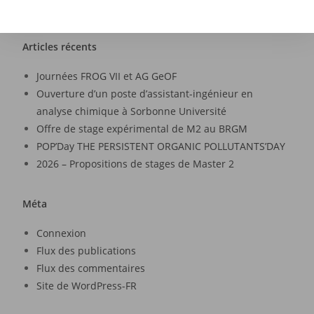
Articles récents
Journées FROG VII et AG GeOF
Ouverture d’un poste d’assistant-ingénieur en
analyse chimique à Sorbonne Université
Offre de stage expérimental de M2 au BRGM
POP’Day THE PERSISTENT ORGANIC POLLUTANTS’DAY
2026 – Propositions de stages de Master 2
Méta
Connexion
Flux des publications
Flux des commentaires
Site de WordPress-FR