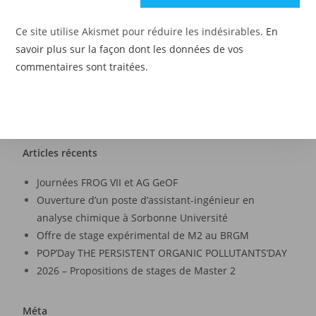
Ce site utilise Akismet pour réduire les indésirables.
En
savoir plus sur la façon dont les données de vos
commentaires sont traitées
.
Articles récents
Journées FROG VII et AG GeOF
Ouverture d’un poste d’assistant-ingénieur en
analyse chimique à Sorbonne Université
Offre de stage expérimental de M2 au BRGM
POP’Day THE PERSISTENT ORGANIC POLLUTANTS’DAY
2026 – Propositions de stages de Master 2
Méta