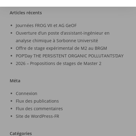
Articles récents
Journées FROG VII et AG GeOF
Ouverture d’un poste d’assistant-ingénieur en
analyse chimique à Sorbonne Université
Offre de stage expérimental de M2 au BRGM
POP’Day THE PERSISTENT ORGANIC POLLUTANTS’DAY
2026 – Propositions de stages de Master 2
Méta
Connexion
Flux des publications
Flux des commentaires
Site de WordPress-FR
Catégories