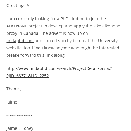
Greetings All,
I am currently looking for a PhD student to join the
ALKENoNE project to develop and apply the lake alkenone
proxy in Canada. The advert is now up on
findaphd.com
and should shortly be up at the University
website, too. If you know anyone who might be interested
please forward this link along:
http://www.findaphd.com/search/ProjectDetails.aspx?
PJID=68371&LID=2252
Thanks,
Jaime
~~~~~~~~~~~
Jaime L Toney