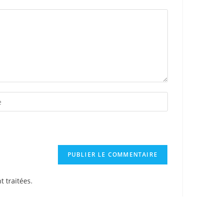
t traitées
.