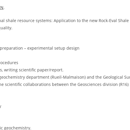
EN
.
al shale resource systems: Application to the new Rock-Eval Shal
uality.
 preparation – experimental setup design
procedures
, writing scientific paper/report.
 geochemistry department (Rueil-Malmaison) and the Geological Sur
the scientific collaborations between the Geosciences division (R16)
y
c geochemistry.