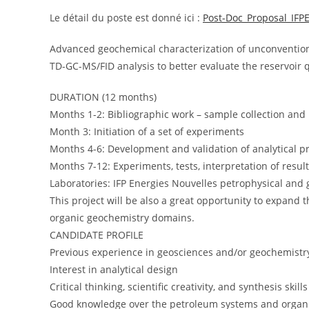
Le détail du poste est donné ici :
Post-Doc_Proposal_IFP
Advanced geochemical characterization of unconvention
TD-GC-MS/FID analysis to better evaluate the reservoir q
DURATION (12 months)
Months 1-2: Bibliographic work – sample collection and
Month 3: Initiation of a set of experiments
Months 4-6: Development and validation of analytical 
Months 7-12: Experiments, tests, interpretation of results
Laboratories: IFP Energies Nouvelles petrophysical and
This project will be also a great opportunity to expand 
organic geochemistry domains.
CANDIDATE PROFILE
Previous experience in geosciences and/or geochemistr
Interest in analytical design
Critical thinking, scientific creativity, and synthesis skills
Good knowledge over the petroleum systems and organi