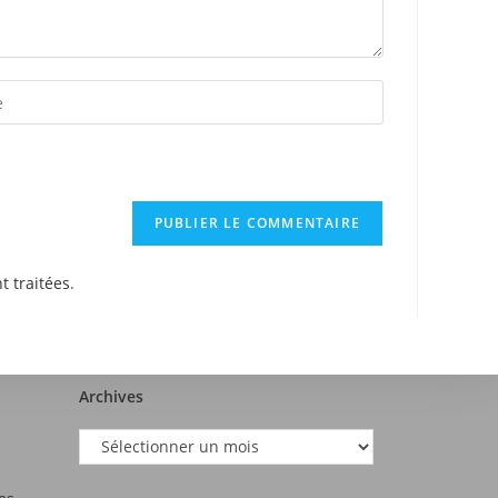
t traitées
.
Archives