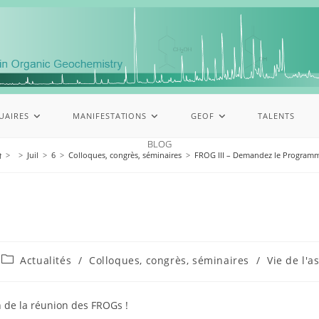
UAIRES
MANIFESTATIONS
GEOF
TALENTS
BLOG
>
>
Juil
>
6
>
Colloques, congrès, séminaires
>
FROG III – Demandez le Program
Actualités
/
Colloques, congrès, séminaires
/
Vie de l'a
 de la réunion des FROGs !