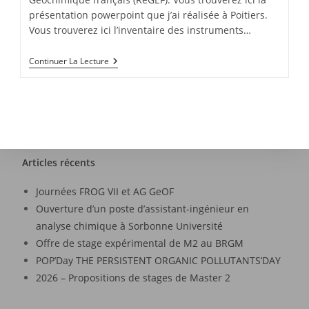
présentation powerpoint que j’ai réalisée à Poitiers.
Vous trouverez ici l’inventaire des instruments…
Continuer La Lecture
Articles récents
Journées FROG VII et AG GeOF
Ouverture d’un poste d’assistant-ingénieur en
analyse chimique à Sorbonne Université
Offre de stage expérimental de M2 au BRGM
POP’Day THE PERSISTENT ORGANIC POLLUTANTS’DAY
2026 – Propositions de stages de Master 2