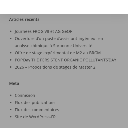
Articles récents
Journées FROG VII et AG GeOF
Ouverture d’un poste d’assistant-ingénieur en
analyse chimique à Sorbonne Université
Offre de stage expérimental de M2 au BRGM
POP’Day THE PERSISTENT ORGANIC POLLUTANTS’DAY
2026 – Propositions de stages de Master 2
Méta
Connexion
Flux des publications
Flux des commentaires
Site de WordPress-FR