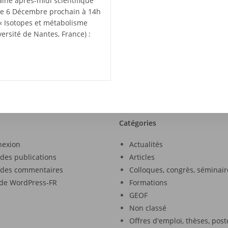
aine après-midi scientifique
a le 6 Décembre prochain à 14h
« Isotopes et métabolisme
rsité de Nantes, France) :
Catégories
nexion
Actualités
 des publications
Articles
 des commentaires
Colloques, congrès, séminair
 de WordPress-FR
Formations
GEOF
Non classé
Offres d'emploi, thèses, pos