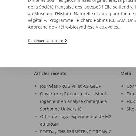
D’intérêt pour les géochimistes organiciens, la proch
de la Société française des IsotopeS ! Elle se tiendr
au Muséum d’Histoire Naturelle et aura pour thème 
végétal ». Programme : Richard Robins (CEISAM, Unive
Approche de « rétro-biosynthèse » aux voies…
Continuer La Lecture
Articles récents
Méta
Journées FROG VII et AG GeOF
Con
Ouverture d’un poste d’assistant-
Flux
ingénieur en analyse chimique à
Flux
Sorbonne Université
Site
Offre de stage expérimental de M2
au BRGM
POP’Day THE PERSISTENT ORGANIC