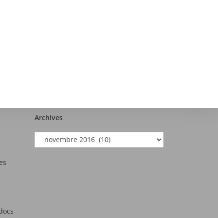
Archives
es
tdocs