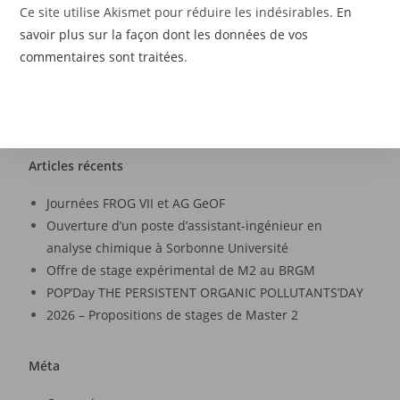
Ce site utilise Akismet pour réduire les indésirables.
En
savoir plus sur la façon dont les données de vos
commentaires sont traitées
.
Articles récents
Journées FROG VII et AG GeOF
Ouverture d’un poste d’assistant-ingénieur en
analyse chimique à Sorbonne Université
Offre de stage expérimental de M2 au BRGM
POP’Day THE PERSISTENT ORGANIC POLLUTANTS’DAY
2026 – Propositions de stages de Master 2
Méta