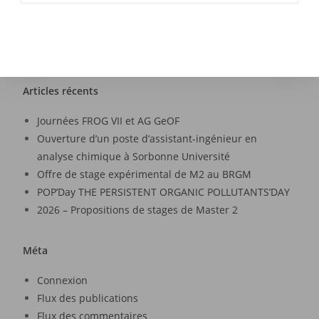
Articles récents
Journées FROG VII et AG GeOF
Ouverture d’un poste d’assistant-ingénieur en
analyse chimique à Sorbonne Université
Offre de stage expérimental de M2 au BRGM
POP’Day THE PERSISTENT ORGANIC POLLUTANTS’DAY
2026 – Propositions de stages de Master 2
Méta
Connexion
Flux des publications
Flux des commentaires