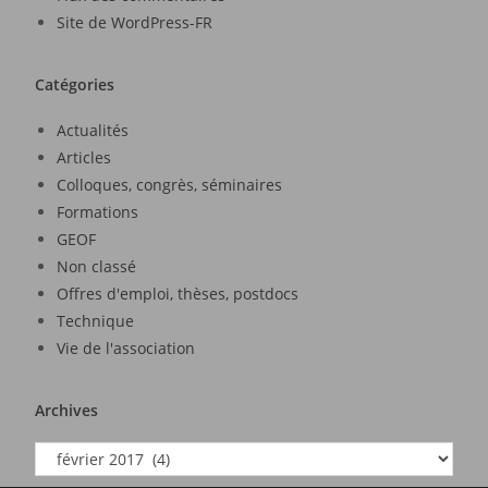
Site de WordPress-FR
Catégories
Actualités
Articles
Colloques, congrès, séminaires
Formations
GEOF
Non classé
Offres d'emploi, thèses, postdocs
Technique
Vie de l'association
Archives