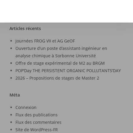
Articles récents
Journées FROG VII et AG GeOF
Ouverture d’un poste d’assistant-ingénieur en
analyse chimique à Sorbonne Université
Offre de stage expérimental de M2 au BRGM
POP’Day THE PERSISTENT ORGANIC POLLUTANTS’DAY
2026 – Propositions de stages de Master 2
Méta
Connexion
Flux des publications
Flux des commentaires
Site de WordPress-FR