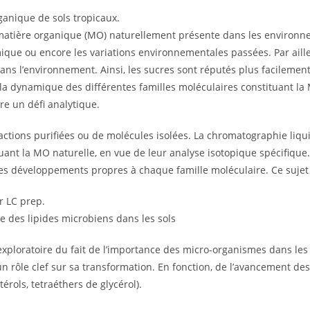
ganique de sols tropicaux.
a matière organique (MO) naturellement présente dans les environn
ue ou encore les variations environnementales passées. Par ailleur
ns l’environnement. Ainsi, les sucres sont réputés plus facilemen
, la dynamique des différentes familles moléculaires constituant la
e un défi analytique.
ractions purifiées ou de molécules isolées. La chromatographie liqui
ant la MO naturelle, en vue de leur analyse isotopique spécifique. 
 des développements propres à chaque famille moléculaire. Ce sujet 
r LC prep.
ue des lipides microbiens dans les sols
 exploratoire du fait de l’importance des micro-organismes dans le
un rôle clef sur sa transformation. En fonction, de l’avancement des
érols, tetraéthers de glycérol).