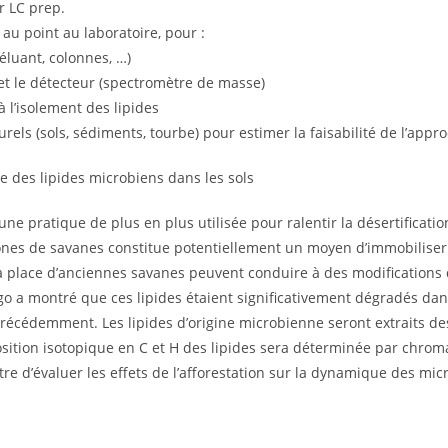
r LC prep.
au point au laboratoire, pour :
éluant, colonnes, …)
 et le détecteur (spectromètre de masse)
 l’isolement des lipides
urels (sols, sédiments, tourbe) pour estimer la faisabilité de l’appr
ue des lipides microbiens dans les sols
une pratique de plus en plus utilisée pour ralentir la désertificat
de zones de savanes constitue potentiellement un moyen d’immobilis
à la place d’anciennes savanes peuvent conduire à des modification
ngo a montré que ces lipides étaient significativement dégradés d
précédemment. Les lipides d’origine microbienne seront extraits des
ition isotopique en C et H des lipides sera déterminée par chrom
re d’évaluer les effets de l’afforestation sur la dynamique des mi