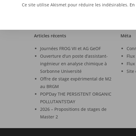
Ce site utilise Akismet pour réduire les indésirables.
En 
Articles récents
Méta
Journées FROG VII et AG GeOF
Con
Ouverture d’un poste d’assistant-
Flux
ingénieur en analyse chimique à
Flux
Sorbonne Université
Site
Offre de stage expérimental de M2
au BRGM
POP’Day THE PERSISTENT ORGANIC
POLLUTANTS’DAY
2026 – Propositions de stages de
Master 2