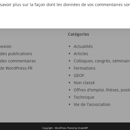
savoir plus sur la façon dont les données de vos commentaires son
Catégories
nexion
Actualités
 des publications
Articles
 des commentaires
Colloques, congrès, séminair
 de WordPress-FR
Formations
GEOF
Non classé
Offres d'emploi, thèses, pos
Technique
Vie de l'association
Copyright - WordPress Theme by OceanWP