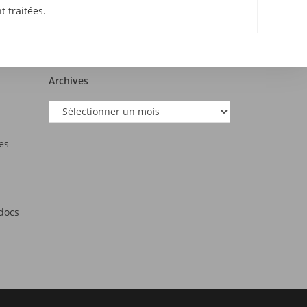
t traitées
.
Archives
es
tdocs