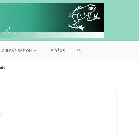
VULGARISATION
VIDÉOS
ris
re