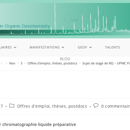
UAIRES
MANIFESTATIONS
GEOF
TALENTS
BLOG
>
>
Nov
>
3
>
Offres d'emploi, thèses, postdocs
>
Sujet de stage de M2 – UPMC Pa
17
Offres d'emploi, thèses, postdocs
0 commentai
r chromatographie liquide préparative