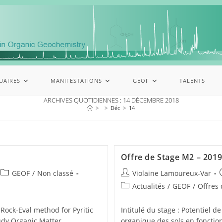
UAIRES
MANIFESTATIONS
GEOF
TALENTS
ARCHIVES QUOTIDIENNES : 14 DÉCEMBRE 2018
>
>
Déc
>
14
Offre de Stage M2 – 2019
GEOF
/
Non classé
Violaine Lamoureux-Var
Actualités
/
GEOF
/
Offres 
Rock-Eval method for Pyritic
Intitulé du stage : Potentiel d
tudy Organic Matter
organique des sols en fonctio