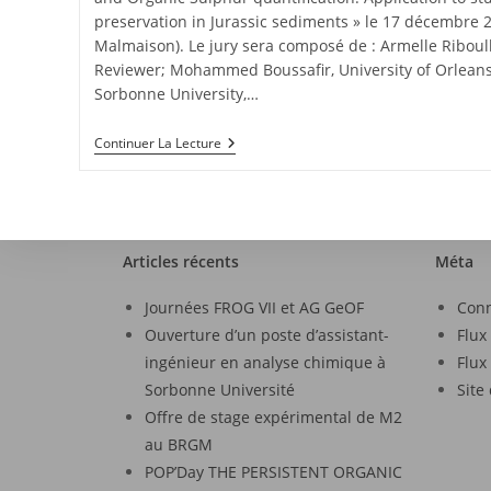
preservation in Jurassic sediments » le 17 décembre 2
Malmaison). Le jury sera composé de : Armelle Riboullea
Reviewer; Mohammed Boussafir, University of Orleans
Sorbonne University,…
Continuer La Lecture
Articles récents
Méta
Journées FROG VII et AG GeOF
Con
Ouverture d’un poste d’assistant-
Flux
ingénieur en analyse chimique à
Flux
Sorbonne Université
Site
Offre de stage expérimental de M2
au BRGM
POP’Day THE PERSISTENT ORGANIC