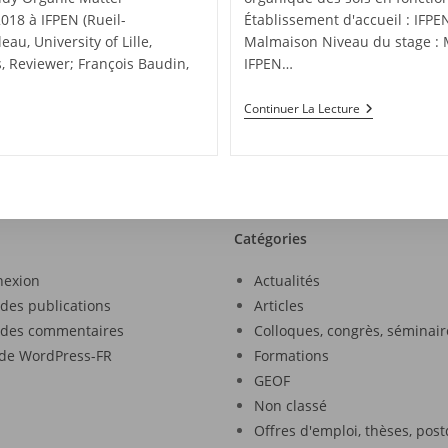
018 à IFPEN (Rueil-
Établissement d'accueil : IFPE
u, University of Lille,
Malmaison Niveau du stage : M
, Reviewer; François Baudin,
IFPEN…
Continuer La Lecture
Catégories
nexion
Actualités
 des publications
Articles
 des commentaires
Colloques, congrès, séminair
 de WordPress-FR
Formations
GEOF
Non classé
Offres d'emploi, thèses, pos