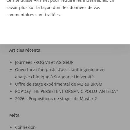
Ce site utilise Akismet pour réduire les indésirables.
En
savoir plus sur la façon dont les données de vos
commentaires sont traitées
.
Articles récents
Journées FROG VII et AG GeOF
Ouverture d’un poste d’assistant-ingénieur en
analyse chimique à Sorbonne Université
Offre de stage expérimental de M2 au BRGM
POP’Day THE PERSISTENT ORGANIC POLLUTANTS’DAY
2026 – Propositions de stages de Master 2
Méta
Connexion