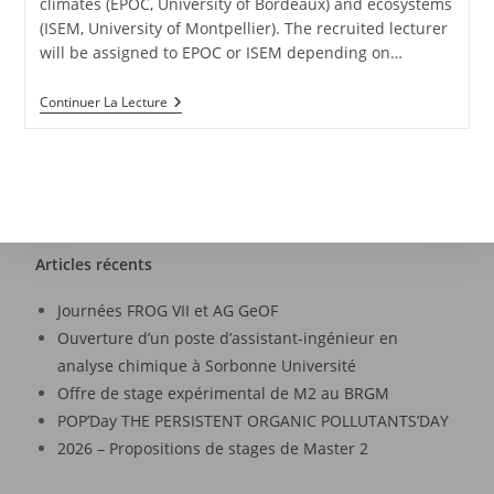
climates (EPOC, University of Bordeaux) and ecosystems
(ISEM, University of Montpellier). The recruited lecturer
will be assigned to EPOC or ISEM depending on…
Continuer La Lecture
Articles récents
Journées FROG VII et AG GeOF
Ouverture d’un poste d’assistant-ingénieur en
analyse chimique à Sorbonne Université
Offre de stage expérimental de M2 au BRGM
POP’Day THE PERSISTENT ORGANIC POLLUTANTS’DAY
2026 – Propositions de stages de Master 2