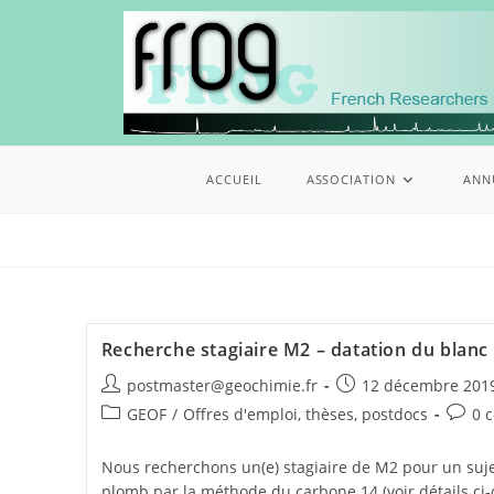
ACCUEIL
ASSOCIATION
ANN
Recherche stagiaire M2 – datation du blan
postmaster@geochimie.fr
12 décembre 201
GEOF
/
Offres d'emploi, thèses, postdocs
0 
Nous recherchons un(e) stagiaire de M2 pour un suje
plomb par la méthode du carbone 14 (voir détails ci-