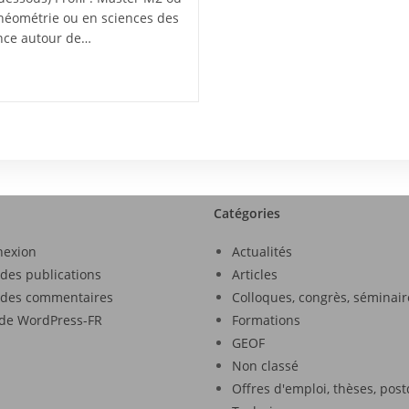
chéométrie ou en sciences des
once autour de…
Catégories
nexion
Actualités
 des publications
Articles
 des commentaires
Colloques, congrès, séminair
 de WordPress-FR
Formations
GEOF
Non classé
Offres d'emploi, thèses, pos