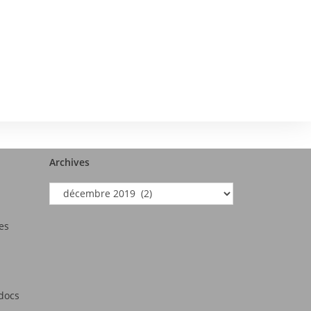
Archives
es
tdocs