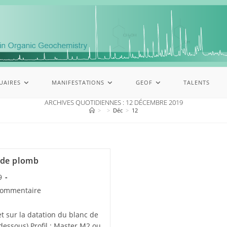
UAIRES
MANIFESTATIONS
GEOF
TALENTS
ARCHIVES QUOTIDIENNES : 12 DÉCEMBRE 2019
>
>
Déc
>
12
c de plomb
9
commentaire
t sur la datation du blanc de
dessous) Profil : Master M2 ou