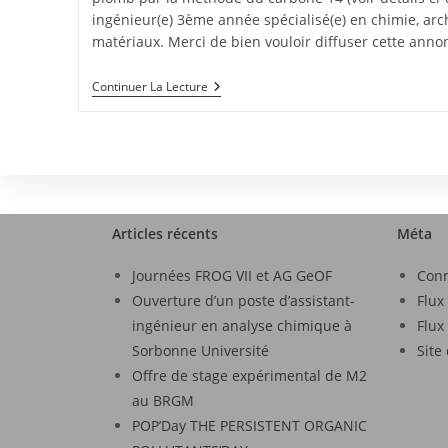
ingénieur(e) 3ème année spécialisé(e) en chimie, ar
matériaux. Merci de bien vouloir diffuser cette ann
Continuer La Lecture
Articles récents
Méta
Journées FROG VII et AG GeOF
Con
Ouverture d’un poste d’assistant-
Flux
ingénieur en analyse chimique à
Flux
Sorbonne Université
Site
Offre de stage expérimental de M2
au BRGM
POP’Day THE PERSISTENT ORGANIC