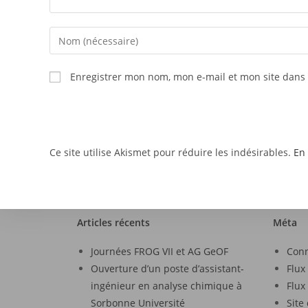
Enregistrer mon nom, mon e-mail et mon site dans
Ce site utilise Akismet pour réduire les indésirables.
En 
Articles récents
Méta
Journées FROG VII et AG GeOF
Con
Ouverture d’un poste d’assistant-
Flux
ingénieur en analyse chimique à
Flux
Sorbonne Université
Site