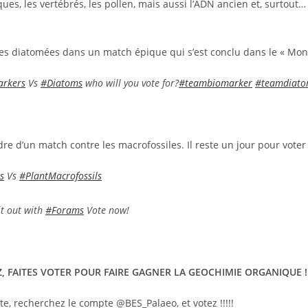
ques, les vertébrés, les pollen, mais aussi l’ADN ancien et, surtout
les diatomées dans un match épique qui s’est conclu dans le « Mon
arkers
Vs
#Diatoms
who will you vote for?
#teambiomarker
#teamdiat
e d’un match contre les macrofossiles. Il reste un jour pour voter e
s
Vs
#PlantMacrofossils
it out with
#Forams
Vote now!
, FAITES VOTER POUR FAIRE GAGNER LA GEOCHIMIE ORGANIQUE !!
e, recherchez le compte @BES_Palaeo, et votez !!!!!