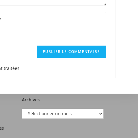
t traitées
.
Archives
es