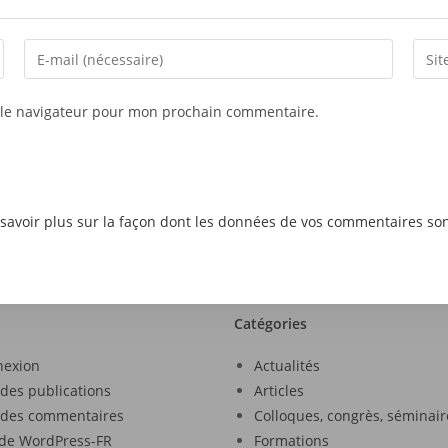
 le navigateur pour mon prochain commentaire.
savoir plus sur la façon dont les données de vos commentaires son
Catégories
nexion
Actualités
 des publications
Articles
 des commentaires
Colloques, congrès, séminair
 de WordPress-FR
Formations