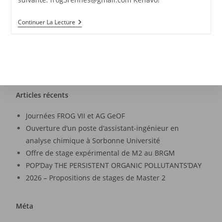
Continuer La Lecture
Articles récents
Journées FROG VII et AG GeOF
Ouverture d’un poste d’assistant-ingénieur en
analyse chimique à Sorbonne Université
Offre de stage expérimental de M2 au BRGM
POP’Day THE PERSISTENT ORGANIC POLLUTANTS’DAY
2026 – Propositions de stages de Master 2
Méta