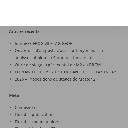
Articles récents
Journées FROG VII et AG GeOF
Ouverture d’un poste d’assistant-ingénieur en
analyse chimique à Sorbonne Université
Offre de stage expérimental de M2 au BRGM
POP’Day THE PERSISTENT ORGANIC POLLUTANTS’DAY
2026 – Propositions de stages de Master 2
Méta
Connexion
Flux des publications
Flux des commentaires