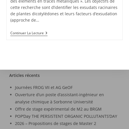
des éléments en traces métalliques ». Les objectifs de
cette recherche sont d’identifier les exsudats racinaires
de plantes dicotylédones et leurs facteurs d’exsudation
(approche de…
Continuer La Lecture
Articles récents
Journées FROG VII et AG GeOF
Ouverture d’un poste d’assistant-ingénieur en
analyse chimique à Sorbonne Université
Offre de stage expérimental de M2 au BRGM
POP’Day THE PERSISTENT ORGANIC POLLUTANTS’DAY
2026 – Propositions de stages de Master 2