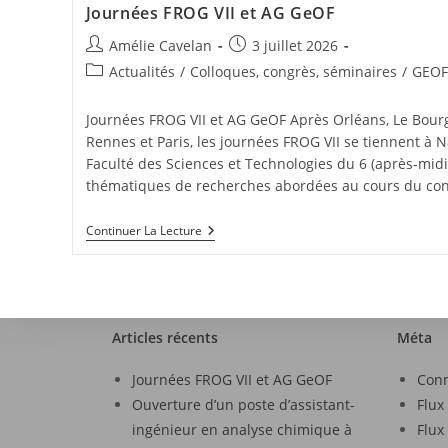
Journées FROG VII et AG GeOF
Amélie Cavelan
3 juillet 2026
Actualités
/
Colloques, congrès, séminaires
/
GEOF
Journées FROG VII et AG GeOF Après Orléans, Le Bourge
Rennes et Paris, les journées FROG VII se tiennent à 
Faculté des Sciences et Technologies du 6 (après-midi) 
thématiques de recherches abordées au cours du con
Continuer La Lecture
Articles récents
Méta
Journées FROG VII et AG GeOF
Con
Ouverture d’un poste d’assistant-
Flux
ingénieur en analyse chimique à
Flux