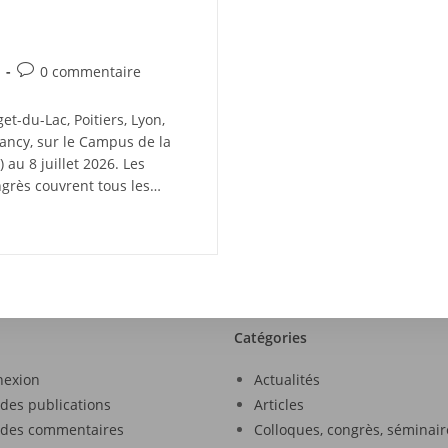
0 commentaire
t-du-Lac, Poitiers, Lyon,
Nancy, sur le Campus de la
au 8 juillet 2026. Les
grès couvrent tous les…
Catégories
nexion
Actualités
 des publications
Articles
 des commentaires
Colloques, congrès, séminair