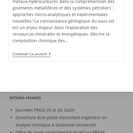
métaux-hydrocarbures dans la compréhension des
gisements métallifères et des systèmes pétroliers :
approches micro-analytiques et expérimentales
nouvelles."La connaissance géologique du sous‐sol
est un enjeu majeur dans l’exploration des
ressources minérales et énergétiques. Décrire la
composition chimique des…
Continuer La Lecture
Articles récents
Journées FROG VII et AG GeOF
Ouverture d’un poste d’assistant-ingénieur en
analyse chimique à Sorbonne Université
Offre de stage expérimental de M2 au BRGM