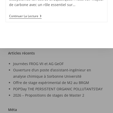
de carbone avec un rôle essentiel sur…
Continuer La Lecture
Articles récents
Journées FROG VII et AG GeOF
Ouverture d’un poste d’assistant-ingénieur en
analyse chimique à Sorbonne Université
Offre de stage expérimental de M2 au BRGM
POP’Day THE PERSISTENT ORGANIC POLLUTANTS’DAY
2026 – Propositions de stages de Master 2
Méta