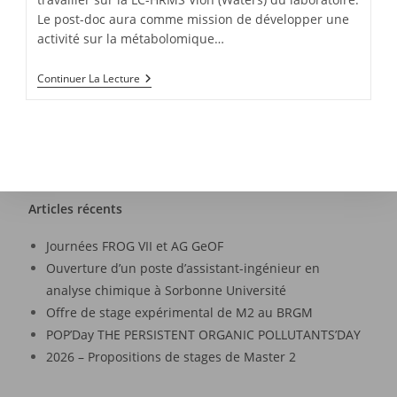
Le post-doc aura comme mission de développer une
activité sur la métabolomique…
Continuer La Lecture
Articles récents
Journées FROG VII et AG GeOF
Ouverture d’un poste d’assistant-ingénieur en
analyse chimique à Sorbonne Université
Offre de stage expérimental de M2 au BRGM
POP’Day THE PERSISTENT ORGANIC POLLUTANTS’DAY
2026 – Propositions de stages de Master 2