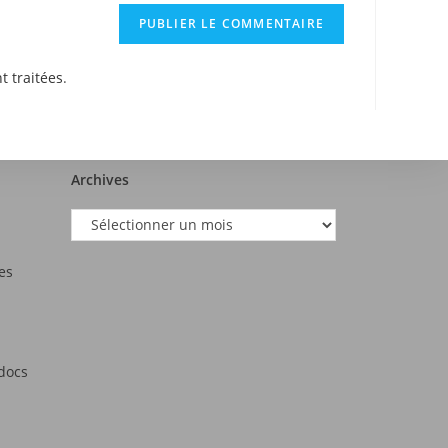
t traitées
.
Archives
es
tdocs