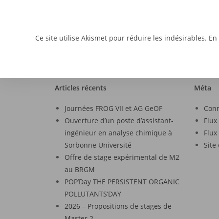
Ce site utilise Akismet pour réduire les indésirables.
En 
Articles récents
Méta
Journées FROG VII et AG GeOF
Con
Ouverture d’un poste d’assistant-
Flux
ingénieur en analyse chimique à
Flux
Sorbonne Université
Site
Offre de stage expérimental de M2
au BRGM
POP’Day THE PERSISTENT ORGANIC
POLLUTANTS’DAY
2026 – Propositions de stages de
Master 2