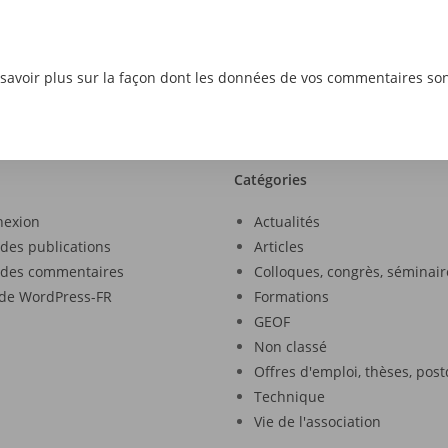
savoir plus sur la façon dont les données de vos commentaires son
Catégories
nexion
Actualités
 des publications
Articles
 des commentaires
Colloques, congrès, séminair
 de WordPress-FR
Formations
GEOF
Non classé
Offres d'emploi, thèses, pos
Technique
Vie de l'association