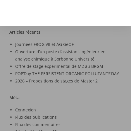
Articles récents
Journées FROG VII et AG GeOF
Ouverture d’un poste d’assistant-ingénieur en
analyse chimique à Sorbonne Université
Offre de stage expérimental de M2 au BRGM
POP’Day THE PERSISTENT ORGANIC POLLUTANTS’DAY
2026 – Propositions de stages de Master 2
Méta
Connexion
Flux des publications
Flux des commentaires