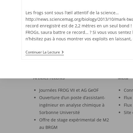
Les frogs sont sous l’œil attentif de la science…
http://news.sciencemag.org/biology/2013/10/mark-tw
record enregistré est de 2,2 mètres en un seul bond 
FROGs, saura battre ce record… ? Si vous vous sentez 
n’hésitez pas à nous montrer vos exploits en laissant,
Continuer La Lecture
Articles récents
Méta
Journées FROG VII et AG GeOF
Con
Ouverture d’un poste d’assistant-
Flux
ingénieur en analyse chimique à
Flux
Sorbonne Université
Site
Offre de stage expérimental de M2
au BRGM