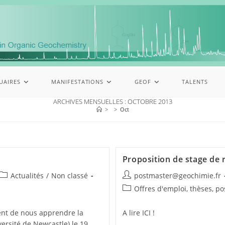
UAIRES
MANIFESTATIONS
GEOF
TALENTS
ARCHIVES MENSUELLES : OCTOBRE 2013
>
>
Oct
Proposition de stage de
Actualités
/
Non classé
postmaster@geochimie.fr
Offres d'emploi, thèses, p
ient de nous apprendre la
A lire ICI !
ersité de Newcastle) le 19