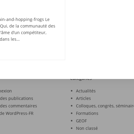
ain-and-hopping-frogs Le
! Qui, de la communauté des
l’âme d’un compétiteur,
 dans les…
Catégories
nexion
Actualités
 des publications
Articles
 des commentaires
Colloques, congrès, séminair
 de WordPress-FR
Formations
GEOF
Non classé