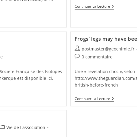
Continuer La Lecture
Frogs’ legs may have bee
postmaster@geochimie.fr
re
0 commentaire
ociété Française des Isotopes
Une « révélation choc », selo
nkerque est disponible ici.
http://www.theguardian.com/sc
british-before-french
Continuer La Lecture
Vie de l'association