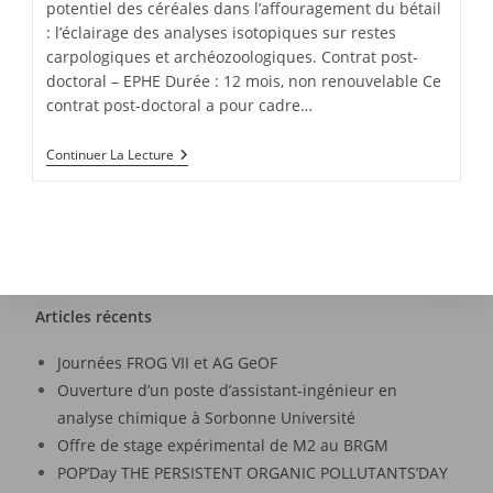
potentiel des céréales dans l’affouragement du bétail
: l’éclairage des analyses isotopiques sur restes
carpologiques et archéozoologiques. Contrat post-
doctoral – EPHE Durée : 12 mois, non renouvelable Ce
contrat post-doctoral a pour cadre…
Continuer La Lecture
Articles récents
Journées FROG VII et AG GeOF
Ouverture d’un poste d’assistant-ingénieur en
analyse chimique à Sorbonne Université
Offre de stage expérimental de M2 au BRGM
POP’Day THE PERSISTENT ORGANIC POLLUTANTS’DAY