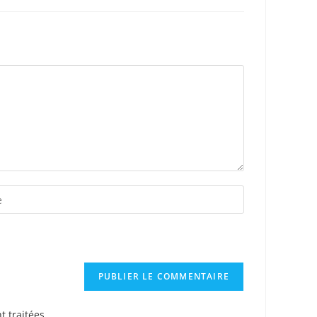
t traitées
.