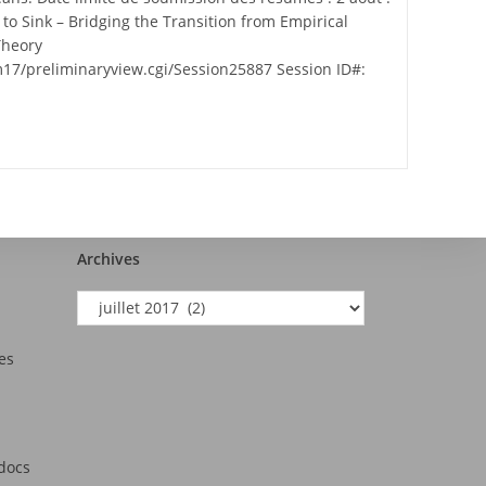
to Sink – Bridging the Transition from Empirical
Theory
17/preliminaryview.cgi/Session25887 Session ID#:
Archives
es
tdocs