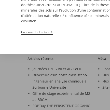
de-thèse-RP2E-2017-FAURE-BIACHE). Titre de la thèse 
minérales des sols sur l’évolution d’une contaminatio
d’atténuation naturelle » / « Influence of soil minera
evolution…
Continuer La Lecture
Articles récents
Méta
Journées FROG VII et AG GeOF
Con
Ouverture d’un poste d’assistant-
Flux
ingénieur en analyse chimique à
Flux
Sorbonne Université
Site
Offre de stage expérimental de M2
au BRGM
POP’Day THE PERSISTENT ORGANIC