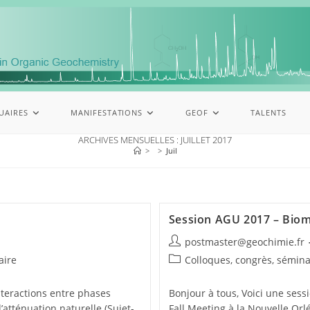
UAIRES
MANIFESTATIONS
GEOF
TALENTS
ARCHIVES MENSUELLES : JUILLET 2017
>
>
Juil
Session AGU 2017 – Biom
postmaster@geochimie.fr
aire
Colloques, congrès, sémina
nteractions entre phases
Bonjour à tous, Voici une sess
atténuation naturelle (Sujet-
Fall Meeting à la Nouvelle Orl