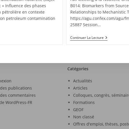
: « Influence des phases
B014: Biomarkers from Source 
n pétrolière en contexte
Relationships to Mechanistic 
ls on petroleum contamination
https://agu.confex.com/agu/fm
25887 Session…
Continuer La Lecture
Catégories
nexion
Actualités
 des publications
Articles
 des commentaires
Colloques, congrès, séminair
 de WordPress-FR
Formations
GEOF
Non classé
Offres d'emploi, thèses, pos