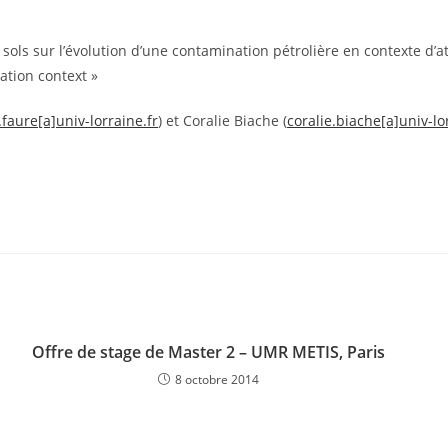
ols sur l’évolution d’une contamination pétrolière en contexte d’att
ation context »
.faure[a]univ-lorraine.fr
) et Coralie Biache (
coralie.biache[a]univ-lo
Offre de stage de Master 2 – UMR METIS, Paris
8 octobre 2014