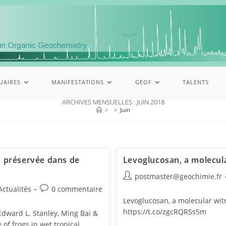
UAIRES
MANIFESTATIONS
GEOF
TALENTS
ARCHIVES MENSUELLES : JUIN 2018
>
>
Juin
s préservée dans de
Levoglucosan, a molecula
postmaster@geochimie.fr
Actualités
0 commentaire
Levoglucosan, a molecular wit
https://t.co/zgcRQRSs5m
, Edward L. Stanley, Ming Bai &
 of frogs in wet tropical