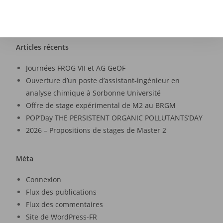
Articles récents
Journées FROG VII et AG GeOF
Ouverture d’un poste d’assistant-ingénieur en
analyse chimique à Sorbonne Université
Offre de stage expérimental de M2 au BRGM
POP’Day THE PERSISTENT ORGANIC POLLUTANTS’DAY
2026 – Propositions de stages de Master 2
Méta
Connexion
Flux des publications
Flux des commentaires
Site de WordPress-FR