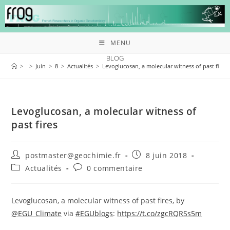
MENU
BLOG
>
>
Juin
>
8
>
Actualités
>
Levoglucosan, a molecular witness of past fires
Levoglucosan, a molecular witness of
past fires
postmaster@geochimie.fr
8 juin 2018
Actualités
0 commentaire
Levoglucosan, a molecular witness of past fires, by
@EGU_Climate
via
#EGUblogs
:
https://t.co/zgcRQRSs5m