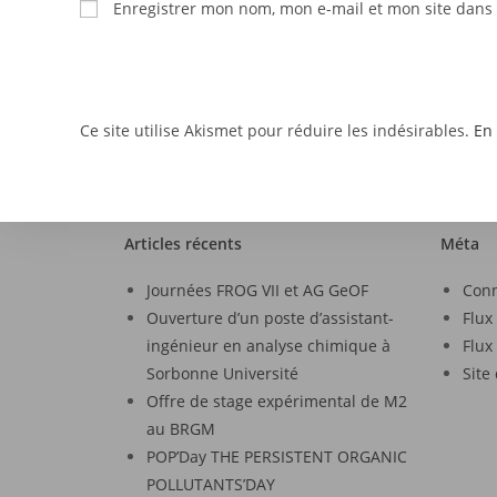
Enregistrer mon nom, mon e-mail et mon site dans
Ce site utilise Akismet pour réduire les indésirables.
En 
Articles récents
Méta
Journées FROG VII et AG GeOF
Con
Ouverture d’un poste d’assistant-
Flux
ingénieur en analyse chimique à
Flux
Sorbonne Université
Site
Offre de stage expérimental de M2
au BRGM
POP’Day THE PERSISTENT ORGANIC
POLLUTANTS’DAY