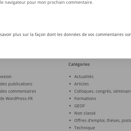
 le navigateur pour mon prochain commentaire.
savoir plus sur la façon dont les données de vos commentaires son
Catégories
nexion
Actualités
 des publications
Articles
 des commentaires
Colloques, congrès, séminair
 de WordPress-FR
Formations
GEOF
Non classé
Offres d'emploi, thèses, pos
Technique