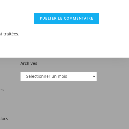
t traitées
.
Archives
es
tdocs