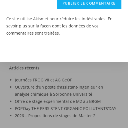
Ce site utilise Akismet pour réduire les indésirables.
En
savoir plus sur la façon dont les données de vos
commentaires sont traitées
.
Articles récents
Journées FROG VII et AG GeOF
Ouverture d’un poste d’assistant-ingénieur en
analyse chimique à Sorbonne Université
Offre de stage expérimental de M2 au BRGM
POP’Day THE PERSISTENT ORGANIC POLLUTANTS’DAY
2026 – Propositions de stages de Master 2