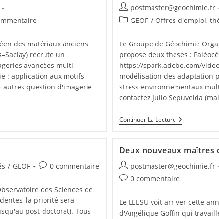
postmaster@geochimie.fr
ommentaire
GEOF
/
Offres d'emploi, th
péen des matériaux anciens
Le Groupe de Géochimie Organ
s–Saclay) recrute un
propose deux thèses : Paléocéa
mageries avancées multi-
https://spark.adobe.com/vide
e : application aux motifs
modélisation des adaptation p
re-autres question d'imagerie
stress environnementaux multi
contactez Julio Sepuvelda (ma
Continuer La Lecture
Deux nouveaux maîtres 
és
/
GEOF
0 commentaire
postmaster@geochimie.fr
0 commentaire
’Observatoire des Sciences de
entes, la priorité sera
Le LEESU voit arriver cette an
squ'au post-doctorat). Tous
d'Angélique Goffin qui travail