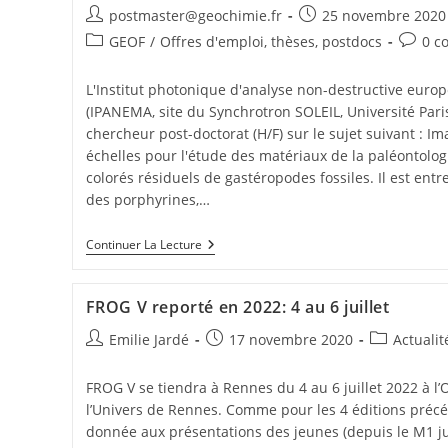
postmaster@geochimie.fr
25 novembre 2020
GEOF
/
Offres d'emploi, thèses, postdocs
0 c
L'Institut photonique d'analyse non-destructive euro
(IPANEMA, site du Synchrotron SOLEIL, Université Pari
chercheur post-doctorat (H/F) sur le sujet suivant : I
échelles pour l'étude des matériaux de la paléontologi
colorés résiduels de gastéropodes fossiles. Il est ent
des porphyrines,…
Continuer La Lecture
FROG V reporté en 2022: 4 au 6 juillet
Emilie Jardé
17 novembre 2020
Actualit
FROG V se tiendra à Rennes du 4 au 6 juillet 2022 à l
l’Univers de Rennes. Comme pour les 4 éditions précéd
donnée aux présentations des jeunes (depuis le M1 ju