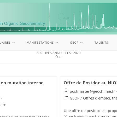
UAIRES
MANIFESTATIONS
GEOF
TALENTS
ARCHIVES ANNUELLES : 2020
>
 en mutation interne
Offre de Postdoc au NIO
postmaster@geochimie.fr
GEOF
/
Offres d'emploi, th
aire
Une offre de postdoc est propo
"Constraining past atmospheri