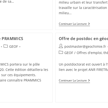
le de sa…
milieu urbain et leur transfert
travaille sur la caractérisatio
milieu…
Continuer La Lecture
me PRAMMICS
Offre de postdoc en géo
GEOF
postmaster@geochimie.fr
GEOF
/
Offres d'emploi, th
MICS portera sur le pôle
Un postdoctorat est ouvert à l
. Cette édition détaillera les
lien avec le projet ANR FIRETRA
s sur ces équipements.
x faire connaître PRAMMICS
Continuer La Lecture