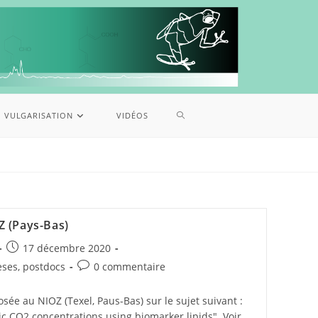
VULGARISATION
VIDÉOS
Z (Pays-Bas)
17 décembre 2020
èses, postdocs
0 commentaire
sée au NIOZ (Texel, Paus-Bas) sur le sujet suivant :
c CO2 concentrations using biomarker lipids". Voir