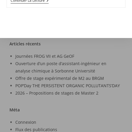
Continuer La Lecture
Articles récents
Journées FROG VII et AG GeOF
Ouverture d’un poste d’assistant-ingénieur en
analyse chimique à Sorbonne Université
Offre de stage expérimental de M2 au BRGM
POP’Day THE PERSISTENT ORGANIC POLLUTANTS’DAY
2026 – Propositions de stages de Master 2
Méta
Connexion
Flux des publications