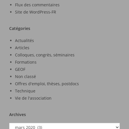
Flux des commentaires
Site de WordPress-FR
Catégories
Actualités
Articles
Colloques, congrès, séminaires
Formations
GEOF
Non classé
Offres d'emploi, thèses, postdocs
Technique
Vie de l'association
Archives