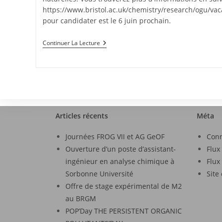
https://www.bristol.ac.uk/chemistry/research/ogu/vaca
pour candidater est le 6 juin prochain.
Continuer La Lecture
Articles récents
Méta
Journées FROG VII et AG GeOF
Con
Ouverture d’un poste d’assistant-
Flux
ingénieur en analyse chimique à
Flux
Sorbonne Université
Site
Offre de stage expérimental de M2
au BRGM
POP’Day THE PERSISTENT ORGANIC