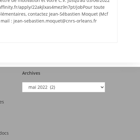
lettre de motivation et votre C.V. jusqu’au 03/06/2022
obaffinity.fr/apply/22akjlxas4mez9n7pt/jobPour toute
émentaires, contactez Jean-Sébastien Moquet (Mcf
r mail : jean-sebastien.moquet@cnrs-orleans.fr
Archives
es
tdocs