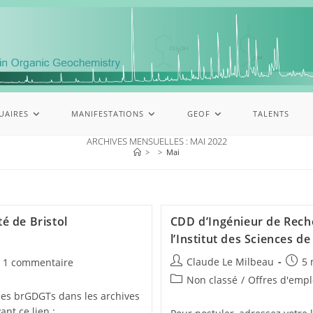
UAIRES
MANIFESTATIONS
GEOF
TALENTS
ARCHIVES MENSUELLES : MAI 2022
>
>
Mai
té de Bristol
CDD d’Ingénieur de Rech
l’Institut des Sciences de
Claude Le Milbeau
5 
1 commentaire
Non classé
/
Offres d'empl
 des brGDGTs dans les archives
nt ce lien :