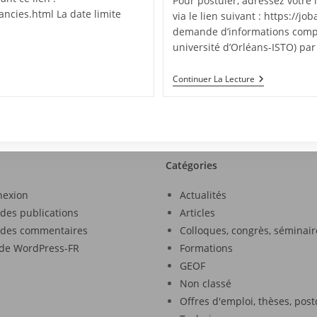
Pour postuler, adressez votre 
ncies.html La date limite
via le lien suivant : https://j
demande d’informations compl
université d’Orléans-ISTO) pa
Continuer La Lecture
Catégories
nexion
Actualités
 des publications
Articles
 des commentaires
Colloques, congrès, séminair
 de WordPress-FR
Formations
GEOF
Non classé
Offres d'emploi, thèses, pos