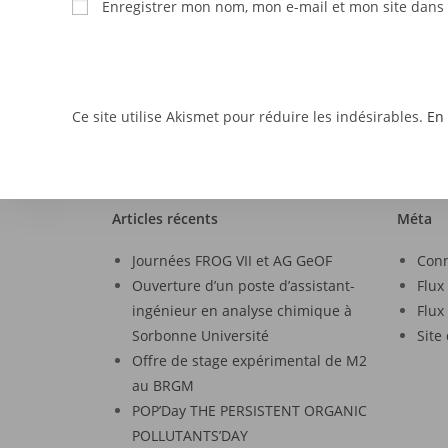
Enregistrer mon nom, mon e-mail et mon site dans
Ce site utilise Akismet pour réduire les indésirables.
En 
Articles récents
Méta
Journées FROG VII et AG GeOF
Con
Ouverture d’un poste d’assistant-
Flux
ingénieur en analyse chimique à
Flux
Sorbonne Université
Site
Offre de stage expérimental de M2
au BRGM
POP’Day THE PERSISTENT ORGANIC
POLLUTANTS’DAY