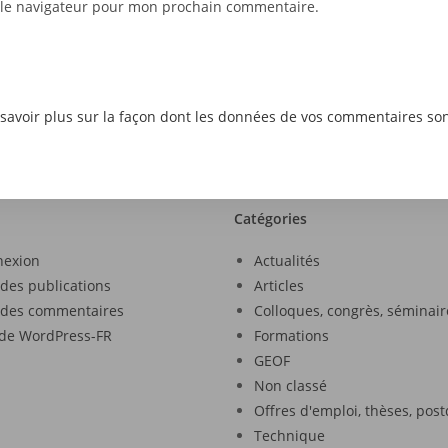
 le navigateur pour mon prochain commentaire.
savoir plus sur la façon dont les données de vos commentaires son
Catégories
nexion
Actualités
 des publications
Articles
 des commentaires
Colloques, congrès, séminair
 de WordPress-FR
Formations
GEOF
Non classé
Offres d'emploi, thèses, pos
Technique