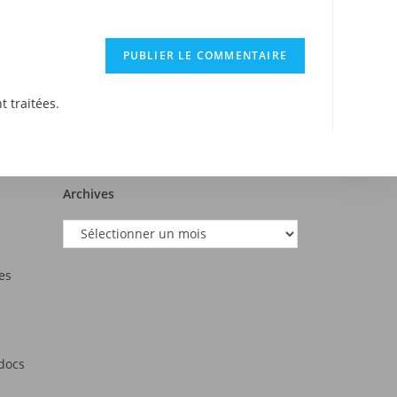
t traitées
.
Archives
es
tdocs