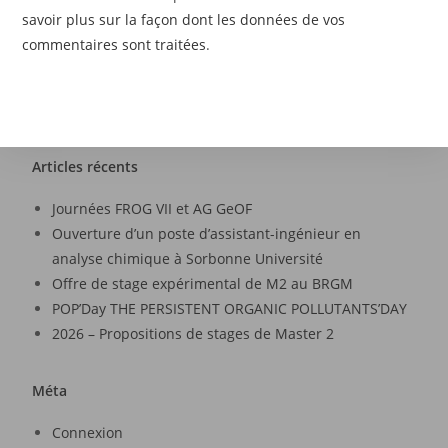
savoir plus sur la façon dont les données de vos
commentaires sont traitées
.
Articles récents
Journées FROG VII et AG GeOF
Ouverture d’un poste d’assistant-ingénieur en
analyse chimique à Sorbonne Université
Offre de stage expérimental de M2 au BRGM
POP’Day THE PERSISTENT ORGANIC POLLUTANTS’DAY
2026 – Propositions de stages de Master 2
Méta
Connexion