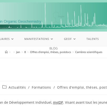
UAIRES
MANIFESTATIONS
GEOF
TALENTS
BLOG
>
>
Jan
>
8
>
Offres d'emploi, thèses, postdocs
>
Carrières scientifiques
Actualités
/
Formations
/
Offres d'emploi, thèses, pos
lan de Développement Individuel,
myIDP
. Visant avant tout les jeu