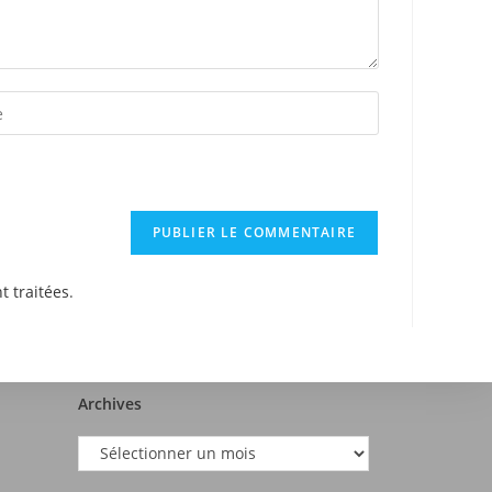
t traitées
.
Archives