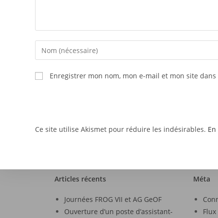
Enregistrer mon nom, mon e-mail et mon site dans
Ce site utilise Akismet pour réduire les indésirables.
En 
Articles récents
Méta
Journées FROG VII et AG GeOF
Con
Ouverture d’un poste d’assistant-
Flux