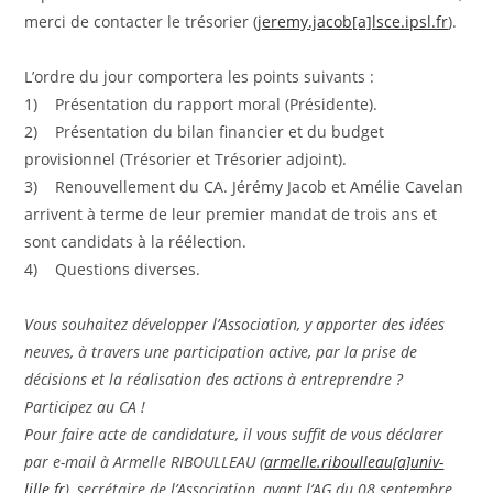
merci de contacter le trésorier (
jeremy.jacob[a]lsce.ipsl.fr
).
L’ordre du jour comportera les points suivants :
1) Présentation du rapport moral (Présidente).
2) Présentation du bilan financier et du budget
provisionnel (Trésorier et Trésorier adjoint).
3) Renouvellement du CA. Jérémy Jacob et Amélie Cavelan
arrivent à terme de leur premier mandat de trois ans et
sont candidats à la réélection.
4) Questions diverses.
Vous souhaitez développer l’Association, y apporter des idées
neuves, à travers une participation active, par la prise de
décisions et la réalisation des actions à entreprendre ?
Participez au CA !
Pour faire acte de candidature, il vous suffit de vous déclarer
par e-mail à Armelle RIBOULLEAU (
armelle.riboulleau[a]univ-
lille.fr
), secrétaire de l’Association, avant l’AG du 08 septembre