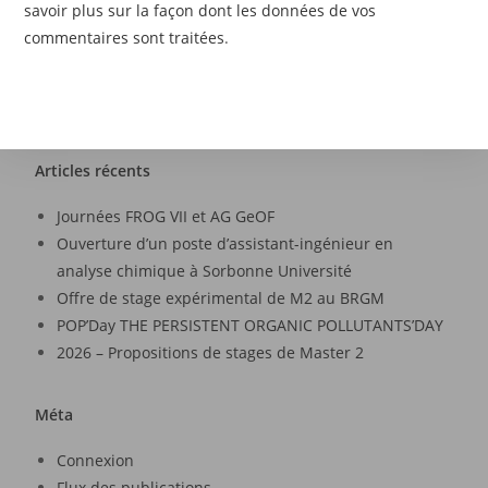
savoir plus sur la façon dont les données de vos
commentaires sont traitées
.
Articles récents
Journées FROG VII et AG GeOF
Ouverture d’un poste d’assistant-ingénieur en
analyse chimique à Sorbonne Université
Offre de stage expérimental de M2 au BRGM
POP’Day THE PERSISTENT ORGANIC POLLUTANTS’DAY
2026 – Propositions de stages de Master 2
Méta
Connexion
Flux des publications