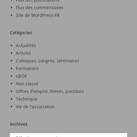
Flux des commentaires
Site de WordPress-FR
Catégories
Actualités
Articles
Colloques, congrès, séminaires
Formations
GEOF
Non classé
Offres d'emploi, thèses, postdocs
Technique
Vie de l'association
Archives